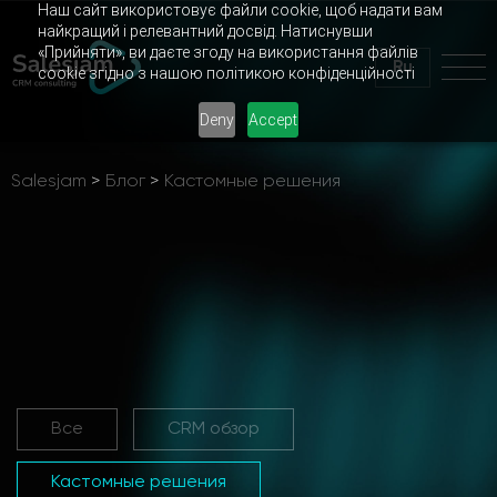
Наш сайт використовує файли cookie, щоб надати вам
найкращий і релевантний досвід. Натиснувши
«Прийняти», ви даєте згоду на використання файлів
Ru
cookie згідно з нашою політикою конфіденційності
Deny
Accept
Salesjam
>
Блог
>
Кастомные решения
Все
CRM обзор
Кастомные решения