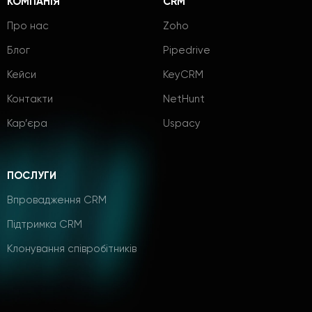
КОМПАНІЯ
CRM
Про нас
Zoho
Блог
Pipedrive
Кейси
KeyCRM
Контакти
NetHunt
Кар’єра
Uspacy
ПОСЛУГИ
Впровадження CRM
Підтримка CRM
Клонування співробітників